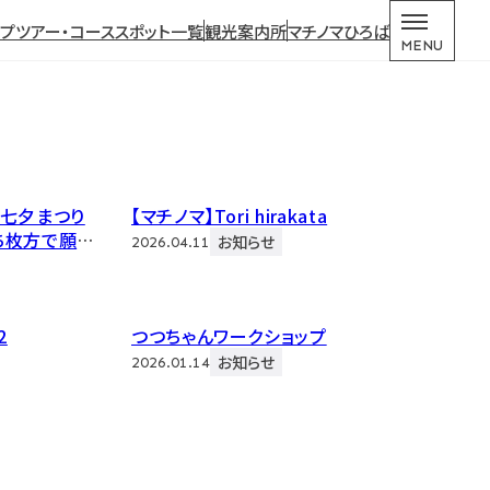
ップ
ツアー・コース
スポット一覧
観光案内所
マチノマひろば
MENU
た七夕まつり
【マチノマ】Tori hirakata
ち枚方で願い
お知らせ
2026.04.11
になりまし
2
つつちゃんワークショップ
お知らせ
2026.01.14