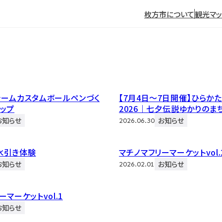
枚方市について
観光マ
ャームカスタムボールペンづく
【7月4日〜7日開催】ひらか
ップ
2026｜七夕伝説ゆかりのま
ごとをしよう！【4日・5日中止
お知らせ
お知らせ
2026.06.30
た】
水引き体験
マチノマフリーマーケットvol.
お知らせ
お知らせ
2026.02.01
ーマーケットvol.1
お知らせ