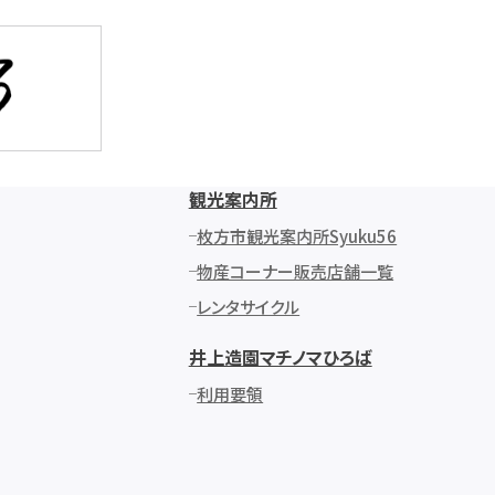
観光案内所
枚方市観光案内所Syuku56
物産コーナー販売店舗一覧
レンタサイクル
井上造園マチノマひろば
利用要領